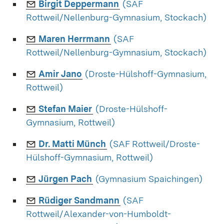
E-Mail:
(Öffnet in neuem Fenster
Birgit Deppermann
(SAF
Rottweil/Nellenburg-Gymnasium, Stockach)
E-Mail:
(Öffnet in neuem Fenster)
Maren Herrmann
(SAF
Rottweil/Nellenburg-Gymnasium, Stockach)
E-Mail:
(Öffnet in neuem Fenster)
Amir Jano
(Droste-Hülshoff-Gymnasium,
Rottweil)
E-Mail:
(Öffnet in neuem Fenster)
Stefan Maier
(Droste-Hülshoff-
Gymnasium, Rottweil)
E-Mail:
(Öffnet in neuem Fenster)
Dr. Matti Münch
(SAF Rottweil/Droste-
Hülshoff-Gymnasium, Rottweil)
E-Mail:
(Öffnet in neuem Fenster)
Jürgen Pach
(Gymnasium Spaichingen)
E-Mail:
(Öffnet in neuem Fenster
Rüdiger Sandmann
(SAF
Rottweil/Alexander-von-Humboldt-