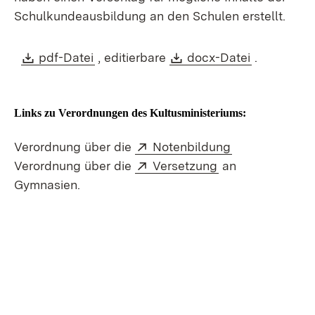
Schulkundeausbildung an den Schulen erstellt.
Download:
(Öffnet in neuem Fenster)
Download:
(Öffnet in
pdf-Datei
, editierbare
docx-Datei
.
Links zu Verordnungen des Kultusministeriums:
Extern:
(Öffnet in neu
Verordnung über die
Notenbildung
Extern:
(Öffnet in neuem
Verordnung über die
Versetzung
an
Gymnasien.