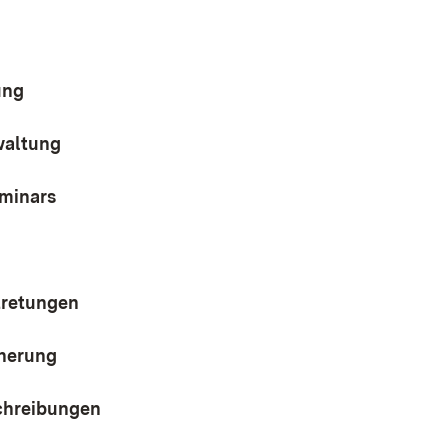
ung
waltung
eminars
tretungen
cherung
chreibungen