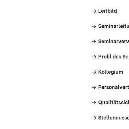
Leitbild
Seminarleit
Seminarver
Profil des S
Kollegium
Personalver
Qualitätssi
Stellenauss