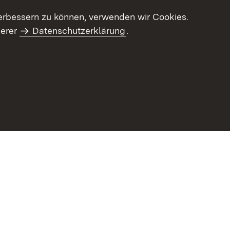
erbessern zu können, verwenden wir Cookies.
serer
Datenschutzerklärung
.
haltsübersicht
Kontakt
Impressum
Datenschutz
Benut