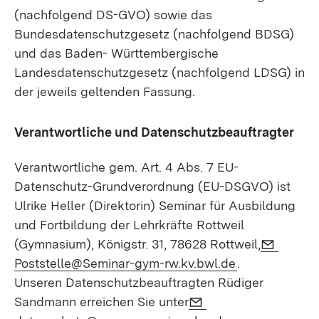
(nachfolgend DS-GVO) sowie das
Bundesdatenschutzgesetz (nachfolgend BDSG)
und das Baden- Württembergische
Landesdatenschutzgesetz (nachfolgend LDSG) in
der jeweils geltenden Fassung.
Verantwortliche und Datenschutzbeauftragter
Verantwortliche gem. Art. 4 Abs. 7 EU-
Datenschutz-Grundverordnung (EU-DSGVO) ist
Ulrike Heller (Direktorin) Seminar für Ausbildung
und Fortbildung der Lehrkräfte Rottweil
E-Mail:
(Gymnasium), Königstr. 31, 78628 Rottweil,
(Öffnet in ne
Poststelle@Seminar-gym-rw.kv.bwl.de
.
Unseren Datenschutzbeauftragten Rüdiger
E-Mail:
Sandmann erreichen Sie unter
(Öffnet in neue