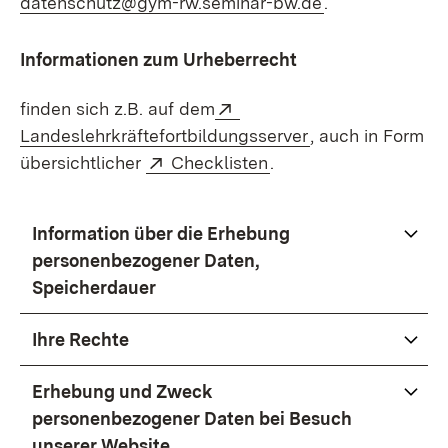
datenschutz@gym-rw.seminar-bw.de
.
Informationen zum Urheberrecht
Extern:
finden sich z.B. auf dem
(Öffnet in neuem
Landeslehrkräftefortbildungsserver
, auch in Form
Extern:
(Öffnet in neuem Fens
übersichtlicher
Checklisten
.
Information über die Erhebung
personenbezogener Daten,
Speicherdauer
Ihre Rechte
Erhebung und Zweck
personenbezogener Daten bei Besuch
unserer Website