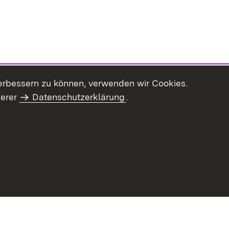
erbessern zu können, verwenden wir Cookies.
serer
Datenschutzerklärung
.
haltsübersicht
Kontakt
Impressum
Datenschutz
Benut