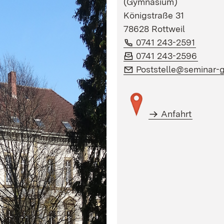
(Gymnasium)
Königstraße 31
78628 Rottweil
Telefon:
(Öffne
0741 243-2591
Fax:
(Öffne
0741 243-2596
E-Mail:
Poststelle@seminar-
Anfahrt