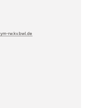
t in neuem Fenster)
t in neuem Fenster)
(Öffnet in neuem Fenster)
gym-rw.kv.bwl.de