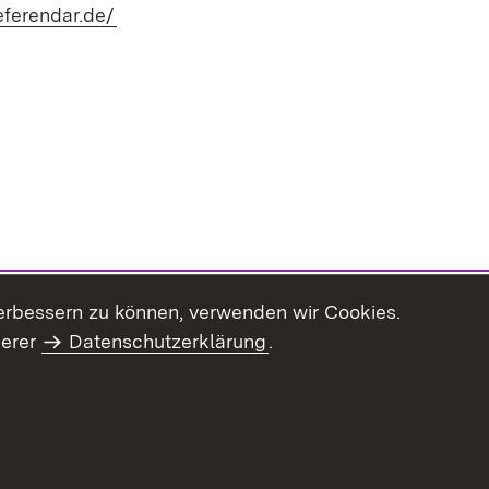
(Öffnet in neuem Fenster)
eferendar.de/
erbessern zu können, verwenden wir Cookies.
serer
Datenschutzerklärung
.