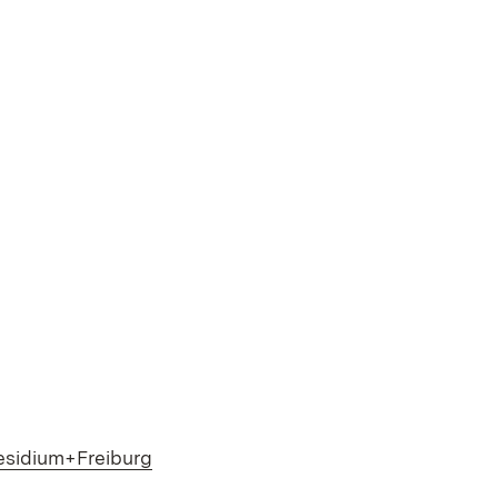
fnet in neuem Fenster)
esidium+Freiburg