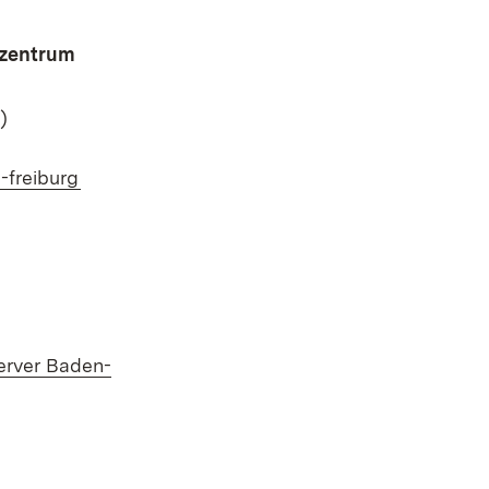
nzentrum
)
(Öffnet in neuem Fenster)
-freiburg
erver Baden-