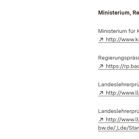
Ministerium, R
Ministerium für
Extern:
http://www.k
Regierungspräsi
Extern:
https://rp.b
Landeslehrerpr
Extern:
http://www.l
Landeslehrerprü
Extern:
http://www.l
bw.de/,Lde/Sta
(Öffnet in neue