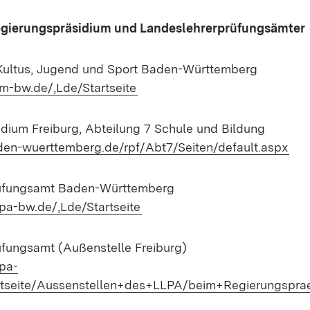
egierungspräsidium und Landeslehrerprüfungsämter
 Kultus, Jugend und Sport Baden-Württemberg
(Öffnet in neuem Fenster)
m-bw.de/,Lde/Startseite
dium Freiburg, Abteilung 7 Schule und Bildung
(Öf
aden-wuerttemberg.de/rpf/Abt7/Seiten/default.aspx
üfungsamt Baden-Württemberg
(Öffnet in neuem Fenster)
lpa-bw.de/,Lde/Startseite
fungsamt (Außenstelle Freiburg)
lpa-
rtseite/Aussenstellen+des+LLPA/beim+Regierungspra
m Fenster)