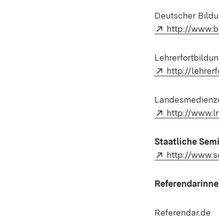
Deutscher Bildu
Extern:
http://www.b
Lehrerfortbildu
Extern:
http://lehrer
Landesmedienz
Extern:
http://www.
Staatliche Sem
Extern:
http://www.s
Referendarinne
Referendar.de