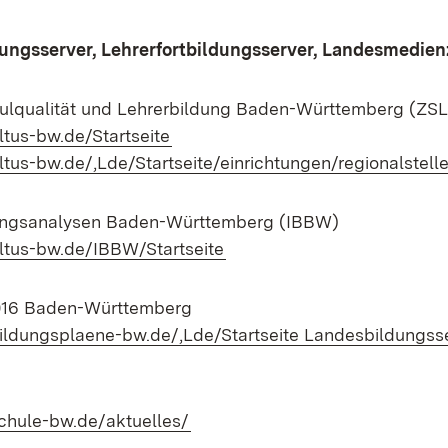
dungsserver, Lehrerfortbildungsserver, Landesmedie
ulqualität und Lehrerbildung Baden-Württemberg (ZSL
(Öffnet in neuem Fenster)
ultus-bw.de/Startseite
ultus-bw.de/,Lde/Startseite/einrichtungen/regionalstelle
ldungsanalysen Baden-Württemberg (IBBW)
(Öffnet in neuem Fenster)
kultus-bw.de/IBBW/Startseite
016 Baden-Württemberg
ildungsplaene-bw.de/,Lde/Startseite Landesbildungss
ffnet in neuem Fenster)
(Öffnet in neuem Fenster)
chule-bw.de/aktuelles/