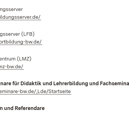
ngsserver
(Öffnet in neuem Fenster)
ildungsserver.de/
ngsserver (LFB)
(Öffnet in neuem Fenster)
fortbildung-bw.de/
entrum (LMZ)
(Öffnet in neuem Fenster)
lmz-bw.de/
inare für Didaktik und Lehrerbildung und Fachsemin
(Öffnet in neuem Fenster
eminare-bw.de/,Lde/Startseite
n und Referendare