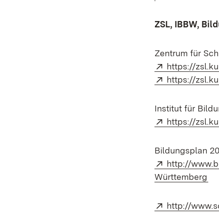
ZSL, IBBW, Bil
Zentrum für Sch
Extern:
https://zsl.k
Extern:
https://zsl.k
Institut für Bi
Extern:
https://zsl.
Bildungsplan 2
Extern:
http://www.b
(Ö
Württemberg
Extern:
http://www.s